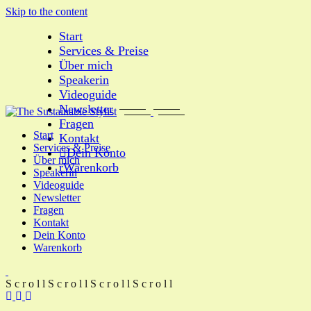
Skip to the content
Start
Services & Preise
Über mich
Speakerin
Videoguide
Newsletter
Fragen
Start
Kontakt
Services & Preise
Dein Konto
Über mich
Warenkorb
Speakerin
Videoguide
Newsletter
Fragen
Kontakt
Dein Konto
Warenkorb
S
c
r
o
l
l
S
c
r
o
l
l
S
c
r
o
l
l
S
c
r
o
l
l