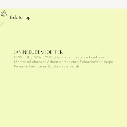
Bck to top
JANINEDUDENHOEFFER
LESS SHIT, MORE YOU
„Das hätte ich so nie kombiniert“
Momente
Schönster Arbeitsplatz👉eure Schränke
Workshops
Keynotes
Gründerin @sustainable.stylists