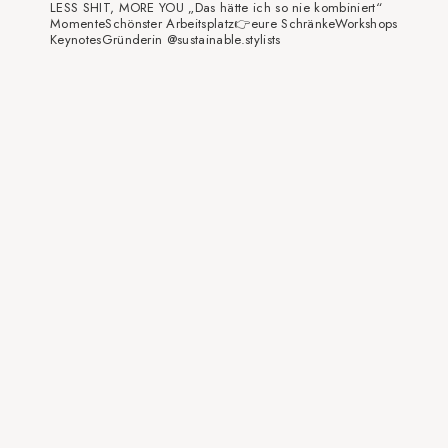
LESS SHIT, MORE YOU
„Das hätte ich so nie kombiniert“
Momente
Schönster Arbeitsplatz👉eure Schränke
Workshops
Keynotes
Gründerin @sustainable.stylists