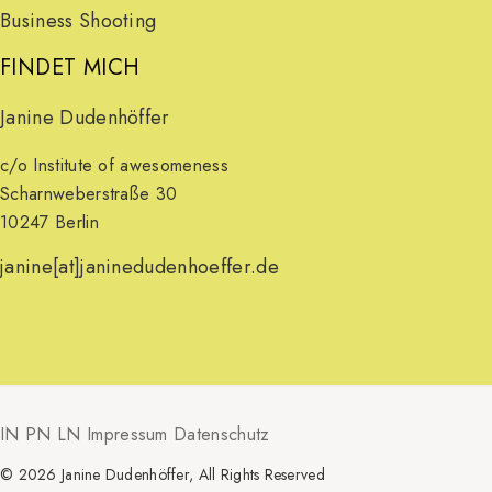
Business Shooting
FINDET MICH
Janine Dudenhöffer
c/o Institute of awesomeness
Scharnweberstraße 30
10247 Berlin
janine[at]janinedudenhoeffer.de
IN
PN
LN
Impressum
Datenschutz
© 2026
Janine Dudenhöffer
, All Rights Reserved