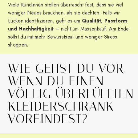
Viele Kundinnen stellen überrascht fest, dass sie viel
weniger Neues brauchen, als sie dachten. Falls wir
Lücken identifizieren, geht es um
Qualität, Passform
und Nachhaltigkeit
– nicht um Massenkauf. Am Ende
sollst du mit mehr Bewusstsein und weniger Stress
shoppen.
WIE GEHST DU VOR,
WENN DU EINEN
VÖLLIG ÜBERFÜLLTEN
KLEIDERSCHRANK
VORFINDEST?