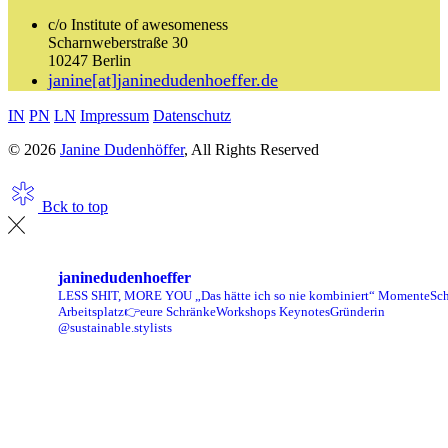
c/o Institute of awesomeness
Scharnweberstraße 30
10247 Berlin
janine[at]janinedudenhoeffer.de
IN
PN
LN
Impressum
Datenschutz
© 2026
Janine Dudenhöffer
, All Rights Reserved
Bck to top
janinedudenhoeffer
LESS SHIT, MORE YOU
„Das hätte ich so nie kombiniert“ Momente
Sch
Arbeitsplatz👉eure Schränke
Workshops Keynotes
Gründerin
@sustainable.stylists