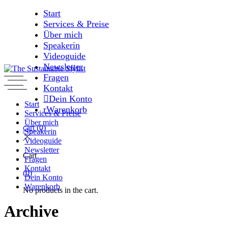
Skip
Start
to
Services & Preise
the
Über mich
content
Speakerin
Videoguide
Newsletter
Fragen
Kontakt
Dein Konto
Start
Warenkorb
Services & Preise
Über mich
cart
(0)
Speakerin
Videoguide
Newsletter
Cart
Fragen
Kontakt
(0)
Dein Konto
Warenkorb
No products in the cart.
Archive