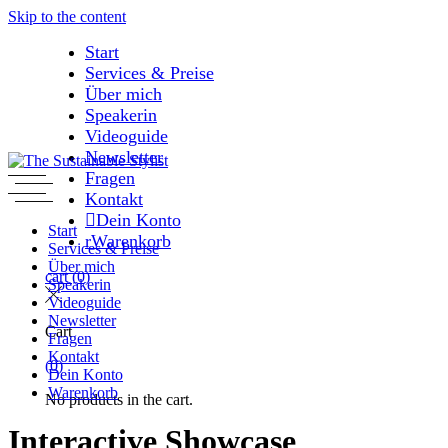
Skip to the content
Start
Services & Preise
Über mich
Speakerin
Videoguide
Newsletter
Fragen
Kontakt
Dein Konto
Start
Warenkorb
Services & Preise
Über mich
cart
(0)
Speakerin
Videoguide
Newsletter
Cart
Fragen
Kontakt
(0)
Dein Konto
Warenkorb
No products in the cart.
Interactive Showcase