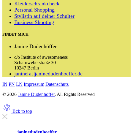
Kleiderschrankcheck
Personal Shopping
Stylistin auf deiner Schulter
Business Shooting
FINDET MICH
Janine Dudenhöffer
c/o Institute of awesomeness
Scharnweberstraße 30
10247 Berlin
janine[at]janinedudenhoeffer.de
IN
PN
LN
Impressum
Datenschutz
© 2026
Janine Dudenhöffer
, All Rights Reserved
Bck to top
janinedudenhoeffer