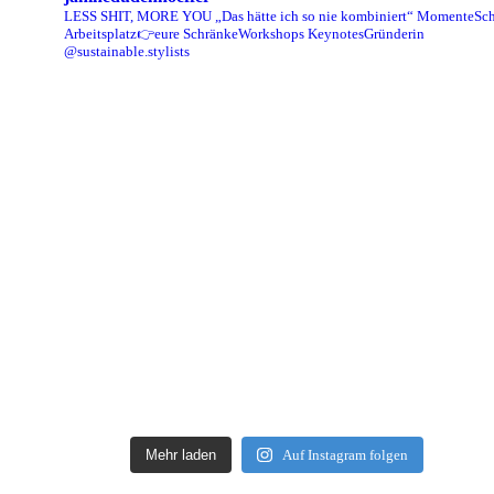
LESS SHIT, MORE YOU
„Das hätte ich so nie kombiniert“ Momente
Sch
Arbeitsplatz👉eure Schränke
Workshops Keynotes
Gründerin
@sustainable.stylists
Mehr laden
Auf Instagram folgen