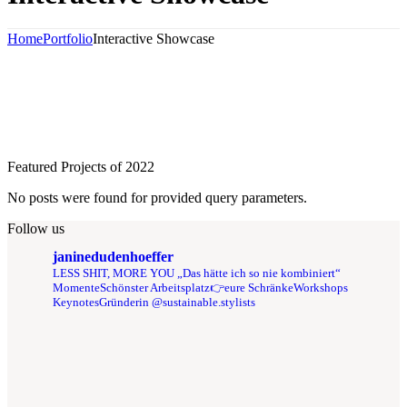
Home
Portfolio
Interactive Showcase
Featured Projects of 2022
No posts were found for provided query parameters.
Follow us
janinedudenhoeffer
LESS SHIT, MORE YOU
„Das hätte ich so nie kombiniert“
Momente
Schönster Arbeitsplatz👉eure Schränke
Workshops
Keynotes
Gründerin @sustainable.stylists