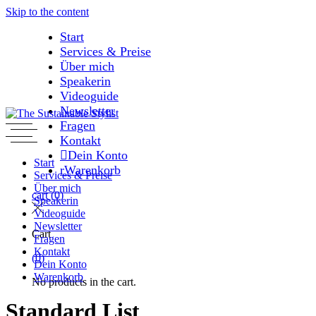
Skip to the content
Start
Services & Preise
Über mich
Speakerin
Videoguide
Newsletter
Fragen
Kontakt
Dein Konto
Start
Warenkorb
Services & Preise
Über mich
cart
(0)
Speakerin
Videoguide
Newsletter
Cart
Fragen
Kontakt
(0)
Dein Konto
Warenkorb
No products in the cart.
Standard List