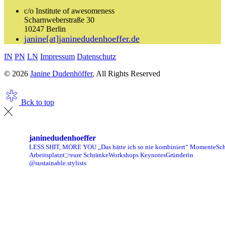
c/o Institute of awesomeness
Scharnweberstraße 30
10247 Berlin
janine[at]janinedudenhoeffer.de
IN
PN
LN
Impressum
Datenschutz
© 2026
Janine Dudenhöffer
, All Rights Reserved
Bck to top
janinedudenhoeffer
LESS SHIT, MORE YOU
„Das hätte ich so nie kombiniert“ Momente
Sch
Arbeitsplatz👉eure Schränke
Workshops Keynotes
Gründerin
@sustainable.stylists