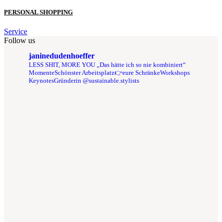
PERSONAL SHOPPING
Service
Follow us
janinedudenhoeffer
LESS SHIT, MORE YOU
„Das hätte ich so nie kombiniert“
Momente
Schönster Arbeitsplatz👉eure Schränke
Workshops
Keynotes
Gründerin @sustainable.stylists