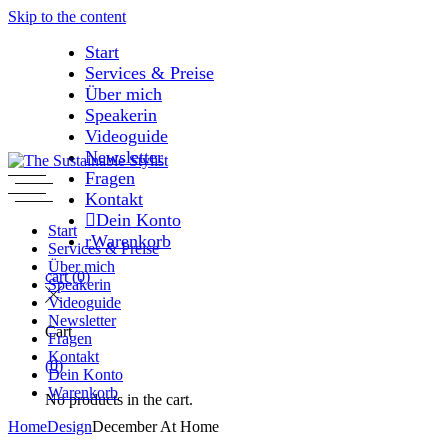
Skip to the content
Start
Services & Preise
Über mich
Speakerin
Videoguide
Newsletter
Fragen
Kontakt
Dein Konto
Start
Warenkorb
Services & Preise
Über mich
cart
(0)
Speakerin
Videoguide
Newsletter
Cart
Fragen
Kontakt
(0)
Dein Konto
Warenkorb
No products in the cart.
Home
Design
December At Home