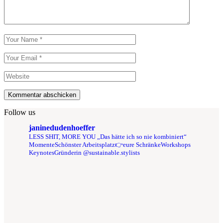
Kommentar abschicken
Follow us
janinedudenhoeffer
LESS SHIT, MORE YOU
„Das hätte ich so nie kombiniert“
Momente
Schönster Arbeitsplatz👉eure Schränke
Workshops
Keynotes
Gründerin @sustainable.stylists