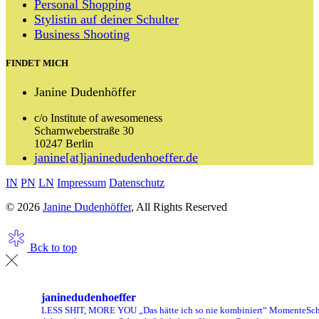
Personal Shopping
Stylistin auf deiner Schulter
Business Shooting
FINDET MICH
Janine Dudenhöffer
c/o Institute of awesomeness
Scharnweberstraße 30
10247 Berlin
janine[at]janinedudenhoeffer.de
IN
PN
LN
Impressum
Datenschutz
© 2026
Janine Dudenhöffer
, All Rights Reserved
Bck to top
janinedudenhoeffer
LESS SHIT, MORE YOU
„Das hätte ich so nie kombiniert“ Momente
Sch