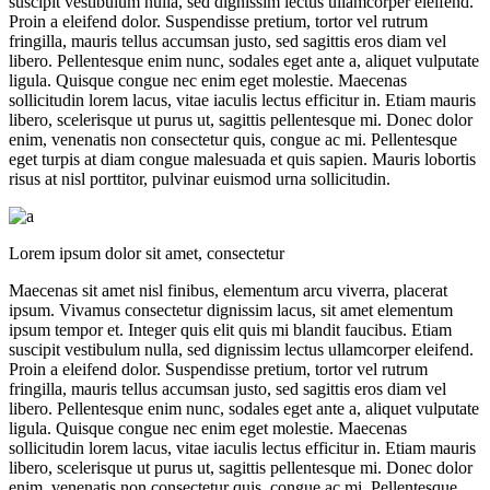
suscipit vestibulum nulla, sed dignissim lectus ullamcorper eleifend.
Proin a eleifend dolor. Suspendisse pretium, tortor vel rutrum
fringilla, mauris tellus accumsan justo, sed sagittis eros diam vel
libero. Pellentesque enim nunc, sodales eget ante a, aliquet vulputate
ligula. Quisque congue nec enim eget molestie. Maecenas
sollicitudin lorem lacus, vitae iaculis lectus efficitur in. Etiam mauris
libero, scelerisque ut purus ut, sagittis pellentesque mi. Donec dolor
enim, venenatis non consectetur quis, congue ac mi. Pellentesque
eget turpis at diam congue malesuada et quis sapien. Mauris lobortis
risus at nisl porttitor, pulvinar euismod urna sollicitudin.
Lorem ipsum dolor sit amet, consectetur
Maecenas sit amet nisl finibus, elementum arcu viverra, placerat
ipsum. Vivamus consectetur dignissim lacus, sit amet elementum
ipsum tempor et. Integer quis elit quis mi blandit faucibus. Etiam
suscipit vestibulum nulla, sed dignissim lectus ullamcorper eleifend.
Proin a eleifend dolor. Suspendisse pretium, tortor vel rutrum
fringilla, mauris tellus accumsan justo, sed sagittis eros diam vel
libero. Pellentesque enim nunc, sodales eget ante a, aliquet vulputate
ligula. Quisque congue nec enim eget molestie. Maecenas
sollicitudin lorem lacus, vitae iaculis lectus efficitur in. Etiam mauris
libero, scelerisque ut purus ut, sagittis pellentesque mi. Donec dolor
enim, venenatis non consectetur quis, congue ac mi. Pellentesque