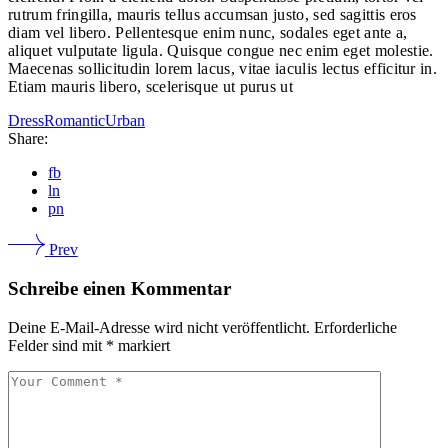
rutrum fringilla, mauris tellus accumsan justo, sed sagittis eros
diam vel libero. Pellentesque enim nunc, sodales eget ante a,
aliquet vulputate ligula. Quisque congue nec enim eget molestie.
Maecenas sollicitudin lorem lacus, vitae iaculis lectus efficitur in.
Etiam mauris libero, scelerisque ut purus ut
Dress
Romantic
Urban
Share:
fb
ln
pn
Prev
Schreibe einen Kommentar
Deine E-Mail-Adresse wird nicht veröffentlicht.
Erforderliche
Felder sind mit
*
markiert