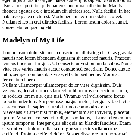
eget turpis at diam congue malesuada et quis sapien. Mauris lobortis
risus at nisl porttitor, pulvinar euismod urna sollicitudin. Mauris
rhoncus egestas ex, a interdum elit ultrices sed. Nulla facilisi. In hac
habitasse platea dictumst. Morbi nec mi nec dui sodales laoreet.
Nullam et leo in erat ultricies facilisis. Lorem ipsum dolor sit amet,
consectetur adipiscing elit.
Madelyn of My Life
Lorem ipsum dolor sit amet, consectetur adipiscing elit. Cras gravida
mauris non lorem bibendum dignissim sit amet sed mauris. Praesent
tempus tincidunt fringilla. Ut consectetur vestibulum faucibus. Nunc
vitae eros varius mauris auctor congue sed eget diam. Donec augue
nibh, semper non faucibus vitae, efficitur sed neque. Morbi ac
fermentum libero
Nullam ullamcorper ullamcorper dolor vitae dignissim. Duis
venenatis, leo at rhoncus laoreet, nibh mauris consectetur nulla,
ut sodales lorem nisi quis nisi. Vivamus vel velit ornare lectus
lobortis interdum. Suspendisse magna metus, feugiat vitae luctus
a, accumsan in sapien. Curabitur non commodo dolor.
Maecenas sit amet nisl finibus, elementum arcu viverra, placerat
ipsum. Vivamus consectetur dignissim lacus, sit amet elementum
ipsum tempor et. Integer quis elit quis mi blandit faucibus. Etiam
suscipit vestibulum nulla, sed dignissim lectus ullamcorper
eleifend. Proin a eleifend dolor. Suspendisse pretium, tortor vel