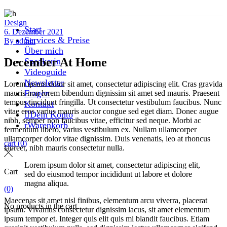
Design
Start
6. Dezember 2021
Services & Preise
By
admin
Über mich
December At Home
Speakerin
Videoguide
Newsletter
Lorem ipsum dolor sit amet, consectetur adipiscing elit. Cras gravida
Fragen
mauris non lorem bibendum dignissim sit amet sed mauris. Praesent
tempus tincidunt fringilla. Ut consectetur vestibulum faucibus. Nunc
Kontakt
vitae eros varius mauris auctor congue sed eget diam. Donec augue
Dein Konto
nibh, semper non faucibus vitae, efficitur sed neque. Morbi ac
Warenkorb
fermentum libero, varius vestibulum ex. Nullam ullamcorper
ullamcorper dolor vitae dignissim. Duis venenatis, leo at rhoncus
cart
(0)
laoreet, nibh mauris consectetur nulla.
Lorem ipsum dolor sit amet, consectetur adipiscing elit,
Cart
sed do eiusmod tempor incididunt ut labore et dolore
magna aliqua.
(0)
Maecenas sit amet nisl finibus, elementum arcu viverra, placerat
No products in the cart.
ipsum. Vivamus consectetur dignissim lacus, sit amet elementum
ipsum tempor et. Integer quis elit quis mi blandit faucibus. Etiam