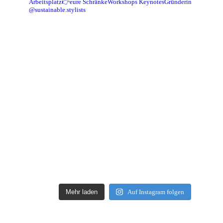
Arbeitsplatz👉eure Schränke
Workshops Keynotes
Gründerin
@sustainable.stylists
Mehr laden
Auf Instagram folgen