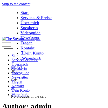
Skip to the content
Start
Services & Preise
Über mich
Speakerin
Videoguide
Newsletter
Fragen
Kontakt
Dein Konto
Start
Warenkorb
Services & Preise
Über mich
cart
(0)
Speakerin
Videoguide
Newsletter
Cart
Fragen
Kontakt
(0)
Dein Konto
Warenkorb
No products in the cart.
Author: admin