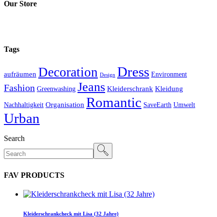
Our Store
Tags
Dress
Decoration
aufräumen
Environment
Design
Jeans
Fashion
Kleiderschrank
Kleidung
Greenwashing
Romantic
Organisation
Nachhaltigkeit
SaveEarth
Umwelt
Urban
Search
FAV PRODUCTS
Kleiderschrankcheck mit Lisa (32 Jahre)