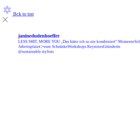
Bck to top
janinedudenhoeffer
LESS SHIT, MORE YOU
„Das hätte ich so nie kombiniert“ Momente
Sch
Arbeitsplatz👉eure Schränke
Workshops Keynotes
Gründerin
@sustainable.stylists