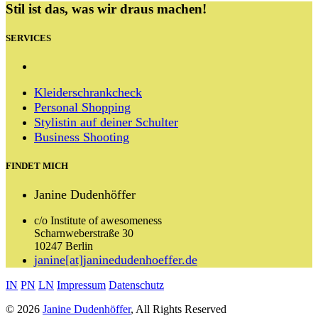
Stil ist das, was wir draus machen!
SERVICES
Kleiderschrankcheck
Personal Shopping
Stylistin auf deiner Schulter
Business Shooting
FINDET MICH
Janine Dudenhöffer
c/o Institute of awesomeness
Scharnweberstraße 30
10247 Berlin
janine[at]janinedudenhoeffer.de
IN
PN
LN
Impressum
Datenschutz
© 2026
Janine Dudenhöffer
, All Rights Reserved