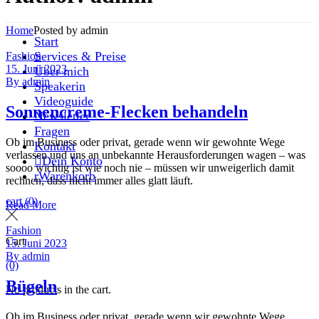
Home
Posted by admin
Start
Services & Preise
Fashion
15. Juni 2023
Über mich
By
admin
Speakerin
Videoguide
Sonnencreme-Flecken behandeln
Newsletter
Fragen
Ob im Business oder privat, gerade wenn wir gewohnte Wege
Kontakt
verlassen und uns an unbekannte Herausforderungen wagen – was
Dein Konto
soooo wichtig ist wie noch nie – müssen wir unweigerlich damit
Warenkorb
rechnen, dass nicht immer alles glatt läuft.
cart
(0)
Read More
Fashion
Cart
15. Juni 2023
By
admin
(0)
Bügeln
No products in the cart.
Ob im Business oder privat, gerade wenn wir gewohnte Wege