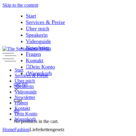
Skip to the content
Start
Services & Preise
Über mich
Speakerin
Videoguide
Newsletter
Fragen
Kontakt
Dein Konto
Start
Warenkorb
Services & Preise
Über mich
cart
(0)
Speakerin
Videoguide
Newsletter
Cart
Fragen
Kontakt
(0)
Dein Konto
Warenkorb
No products in the cart.
Home
Fashion
Lieferkettengesetz