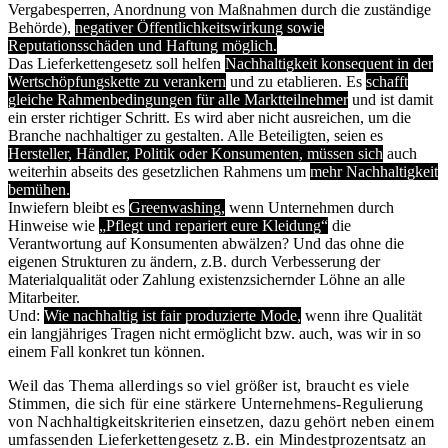
Vergabesperren, Anordnung von Maßnahmen durch die zuständige
Behörde),
negativer Öffentlichkeitswirkung sowie
Reputationsschäden und Haftung möglich.
Das Lieferkettengesetz soll helfen
Nachhaltigkeit konsequent in der
Wertschöpfungskette zu verankern
und zu etablieren. Es
schafft
gleiche Rahmenbedingungen für alle Marktteilnehmer
und ist damit
ein erster richtiger Schritt. Es wird aber nicht ausreichen, um die
Branche nachhaltiger zu gestalten. Alle Beteiligten, seien es
Hersteller, Händler, Politik oder Konsumenten, müssen sich
auch
weiterhin abseits des gesetzlichen Rahmens um
mehr Nachhaltigkeit
bemühen.
Inwiefern bleibt es
Greenwashing,
wenn Unternehmen durch
Hinweise wie
„Pflegt und repariert eure Kleidung“
die
Verantwortung auf Konsumenten abwälzen? Und das ohne die
eigenen Strukturen zu ändern, z.B. durch Verbesserung der
Materialqualität oder Zahlung existenzsichernder Löhne an alle
Mitarbeiter.
Und:
Wie nachhaltig ist fair produzierte Mode,
wenn ihre Qualität
ein langjähriges Tragen nicht ermöglicht bzw. auch, was wir in so
einem Fall konkret tun können.
Weil das Thema allerdings so viel größer ist, braucht es viele
Stimmen, die sich für eine stärkere Unternehmens-Regulierung
von Nachhaltigkeitskriterien einsetzen, dazu gehört neben einem
umfassenden Lieferkettengesetz z.B. ein Mindestprozentsatz an