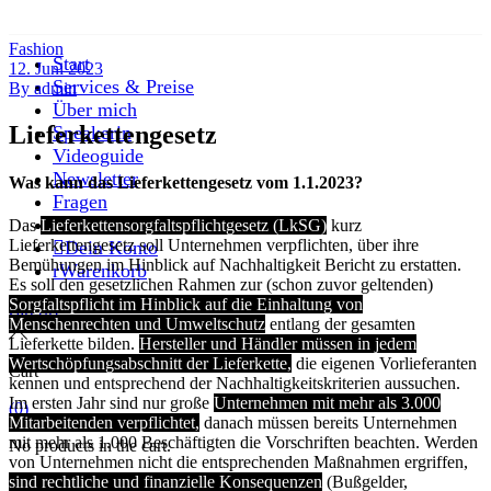
Fashion
Start
12. Juni 2023
Services & Preise
By
admin
Über mich
Lieferkettengesetz
Speakerin
Videoguide
Newsletter
Was kann das Lieferkettengesetz vom 1.1.2023?
Fragen
Kontakt
Das
Lieferkettensorgfaltspflichtgesetz (LkSG)
kurz
Lieferkettengesetz soll Unternehmen verpflichten, über ihre
Dein Konto
Bemühungen im Hinblick auf Nachhaltigkeit Bericht zu erstatten.
Warenkorb
Es soll den gesetzlichen Rahmen zur (schon zuvor geltenden)
Sorgfaltspflicht im Hinblick auf die Einhaltung von
cart
(0)
Menschenrechten und Umweltschutz
entlang der gesamten
Lieferkette bilden.
Hersteller und Händler müssen in jedem
Wertschöpfungsabschnitt der Lieferkette,
die eigenen Vorlieferanten
Cart
kennen und entsprechend der Nachhaltigkeitskriterien aussuchen.
Im ersten Jahr sind nur große
Unternehmen mit mehr als 3.000
(0)
Mitarbeitenden verpflichtet,
danach müssen bereits Unternehmen
mit mehr als 1.000 Beschäftigten die Vorschriften beachten. Werden
No products in the cart.
von Unternehmen nicht die entsprechenden Maßnahmen ergriffen,
sind rechtliche und finanzielle Konsequenzen
(Bußgelder,