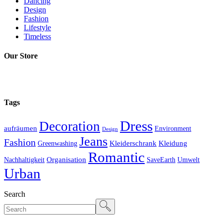
Dancing
Design
Fashion
Lifestyle
Timeless
Our Store
Tags
Dress
Decoration
aufräumen
Environment
Design
Jeans
Fashion
Kleiderschrank
Kleidung
Greenwashing
Romantic
Organisation
Nachhaltigkeit
SaveEarth
Umwelt
Urban
Search