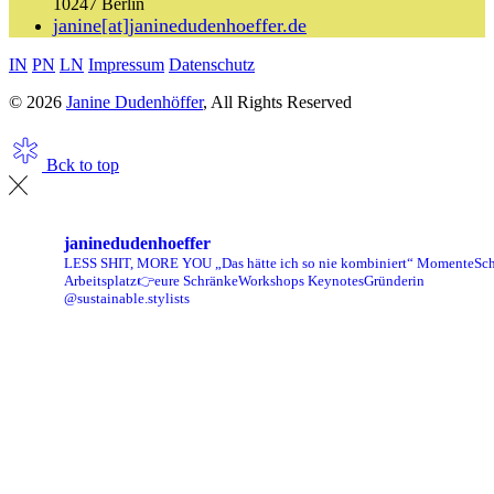
10247 Berlin
janine[at]janinedudenhoeffer.de
IN
PN
LN
Impressum
Datenschutz
© 2026
Janine Dudenhöffer
, All Rights Reserved
Bck to top
janinedudenhoeffer
LESS SHIT, MORE YOU
„Das hätte ich so nie kombiniert“ Momente
Sch
Arbeitsplatz👉eure Schränke
Workshops Keynotes
Gründerin
@sustainable.stylists