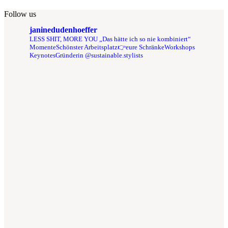
Follow us
janinedudenhoeffer
LESS SHIT, MORE YOU
„Das hätte ich so nie kombiniert“
Momente
Schönster Arbeitsplatz👉eure Schränke
Workshops
Keynotes
Gründerin @sustainable.stylists