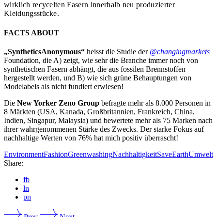
wirklich recycelten Fasern innerhalb neu produzierter
Kleidungsstücke.
FACTS ABOUT
„SyntheticsAnonymous“
heisst die Studie der
@changingmarkets
Foundation, die A) zeigt, wie sehr die Branche immer noch von
synthetischen Fasern abhängt, die aus fossilen Brennstoffen
hergestellt werden, und B) wie sich grüne Behauptungen von
Modelabels als nicht fundiert erwiesen!
Die
New Yorker Zeno Group
befragte mehr als 8.000 Personen in
8 Märkten (USA, Kanada, Großbritannien, Frankreich, China,
Indien, Singapur, Malaysia) und bewertete mehr als 75 Marken nach
ihrer wahrgenommenen Stärke des Zwecks. Der starke Fokus auf
nachhaltige Werten von 76% hat mich positiv überrascht!
Environment
Fashion
Greenwashing
Nachhaltigkeit
SaveEarth
Umwelt
Share:
fb
ln
pn
Prev
Next