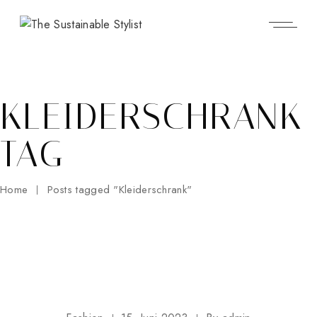
Skip
to
the
content
KLEIDERSCHRANK
TAG
Home
Posts tagged "Kleiderschrank"