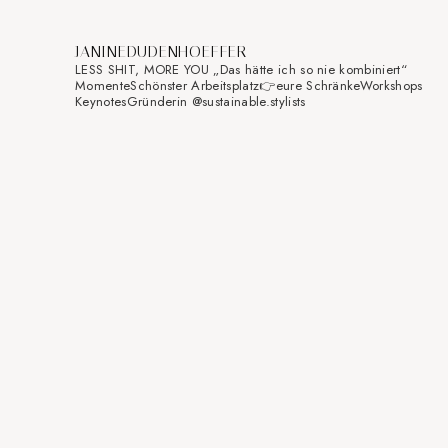
JANINEDUDENHOEFFER
LESS SHIT, MORE YOU
„Das hätte ich so nie kombiniert“
Momente
Schönster Arbeitsplatz👉eure Schränke
Workshops
Keynotes
Gründerin @sustainable.stylists