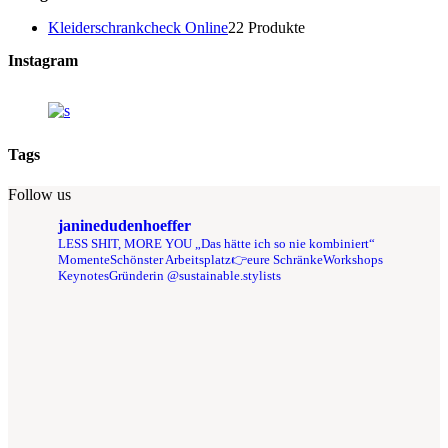
Kleiderschrankcheck Online
2
2 Produkte
Instagram
Tags
Follow us
janinedudenhoeffer
LESS SHIT, MORE YOU
„Das hätte ich so nie kombiniert“
Momente
Schönster Arbeitsplatz👉eure Schränke
Workshops
Keynotes
Gründerin @sustainable.stylists