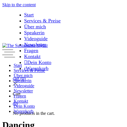
Skip to the content
Start
Services & Preise
Über mich
Speakerin
Videoguide
Newsletter
Fragen
Kontakt
Dein Konto
Start
Warenkorb
Services & Preise
Über mich
cart
(0)
Speakerin
Videoguide
Newsletter
Cart
Fragen
Kontakt
(0)
Dein Konto
Warenkorb
No products in the cart.
Dancing