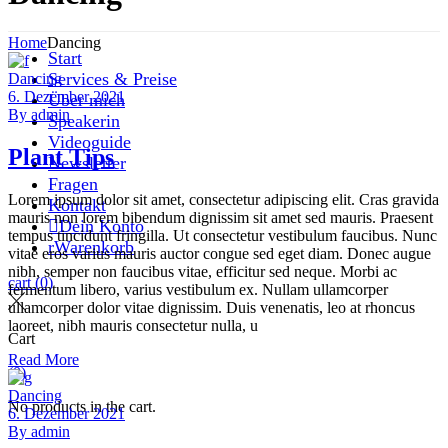
Home
Dancing
Start
Services & Preise
Dancing
6. Dezember 2021
Über mich
By
admin
Speakerin
Videoguide
Plant Tips
Newsletter
Fragen
Lorem ipsum dolor sit amet, consectetur adipiscing elit. Cras gravida
Kontakt
mauris non lorem bibendum dignissim sit amet sed mauris. Praesent
Dein Konto
tempus tincidunt fringilla. Ut consectetur vestibulum faucibus. Nunc
Warenkorb
vitae eros varius mauris auctor congue sed eget diam. Donec augue
nibh, semper non faucibus vitae, efficitur sed neque. Morbi ac
cart
(0)
fermentum libero, varius vestibulum ex. Nullam ullamcorper
ullamcorper dolor vitae dignissim. Duis venenatis, leo at rhoncus
laoreet, nibh mauris consectetur nulla, u
Cart
Read More
(0)
Dancing
No products in the cart.
6. Dezember 2021
By
admin