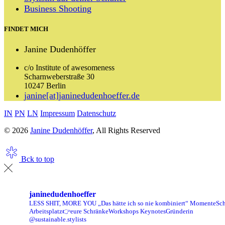
Business Shooting
FINDET MICH
Janine Dudenhöffer
c/o Institute of awesomeness
Scharnweberstraße 30
10247 Berlin
janine[at]janinedudenhoeffer.de
IN
PN
LN
Impressum
Datenschutz
© 2026
Janine Dudenhöffer
, All Rights Reserved
Bck to top
janinedudenhoeffer
LESS SHIT, MORE YOU
„Das hätte ich so nie kombiniert“ Momente
Sch
Arbeitsplatz👉eure Schränke
Workshops Keynotes
Gründerin
@sustainable.stylists