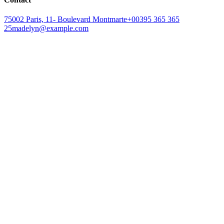
75002 Paris, 11- Boulevard Montmarte
+00395 365 365
25
madelyn@example.com