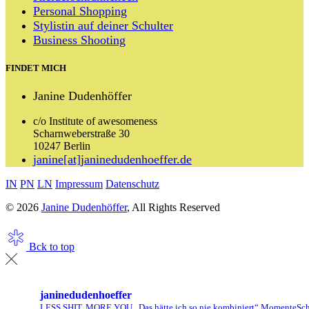
Personal Shopping
Stylistin auf deiner Schulter
Business Shooting
FINDET MICH
Janine Dudenhöffer
c/o Institute of awesomeness
Scharnweberstraße 30
10247 Berlin
janine[at]janinedudenhoeffer.de
IN
PN
LN
Impressum
Datenschutz
© 2026
Janine Dudenhöffer
, All Rights Reserved
Bck to top
janinedudenhoeffer
LESS SHIT, MORE YOU
„Das hätte ich so nie kombiniert“ Momente
Sch