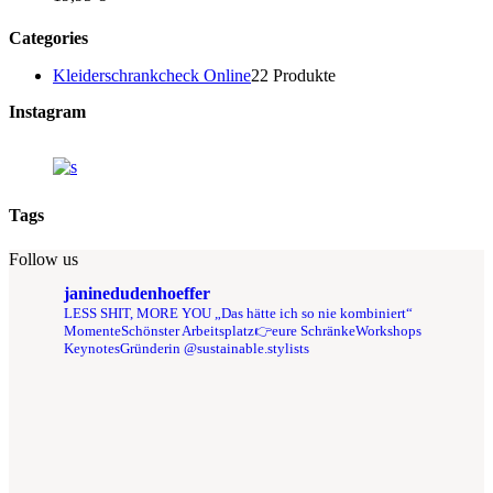
Categories
Kleiderschrankcheck Online
2
2 Produkte
Instagram
Tags
Follow us
janinedudenhoeffer
LESS SHIT, MORE YOU
„Das hätte ich so nie kombiniert“
Momente
Schönster Arbeitsplatz👉eure Schränke
Workshops
Keynotes
Gründerin @sustainable.stylists