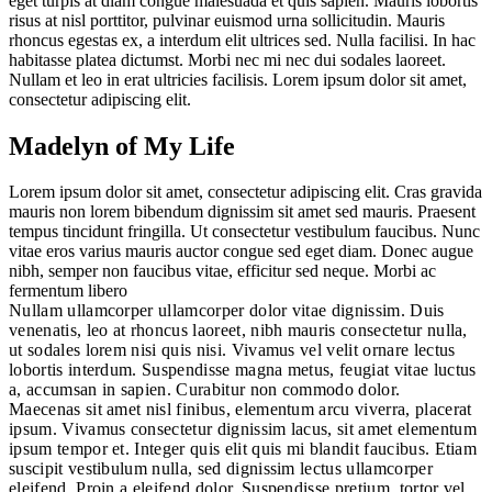
eget turpis at diam congue malesuada et quis sapien. Mauris lobortis
risus at nisl porttitor, pulvinar euismod urna sollicitudin. Mauris
rhoncus egestas ex, a interdum elit ultrices sed. Nulla facilisi. In hac
habitasse platea dictumst. Morbi nec mi nec dui sodales laoreet.
Nullam et leo in erat ultricies facilisis. Lorem ipsum dolor sit amet,
consectetur adipiscing elit.
Madelyn of My Life
Lorem ipsum dolor sit amet, consectetur adipiscing elit. Cras gravida
mauris non lorem bibendum dignissim sit amet sed mauris. Praesent
tempus tincidunt fringilla. Ut consectetur vestibulum faucibus. Nunc
vitae eros varius mauris auctor congue sed eget diam. Donec augue
nibh, semper non faucibus vitae, efficitur sed neque. Morbi ac
fermentum libero
Nullam ullamcorper ullamcorper dolor vitae dignissim. Duis
venenatis, leo at rhoncus laoreet, nibh mauris consectetur nulla,
ut sodales lorem nisi quis nisi. Vivamus vel velit ornare lectus
lobortis interdum. Suspendisse magna metus, feugiat vitae luctus
a, accumsan in sapien. Curabitur non commodo dolor.
Maecenas sit amet nisl finibus, elementum arcu viverra, placerat
ipsum. Vivamus consectetur dignissim lacus, sit amet elementum
ipsum tempor et. Integer quis elit quis mi blandit faucibus. Etiam
suscipit vestibulum nulla, sed dignissim lectus ullamcorper
eleifend. Proin a eleifend dolor. Suspendisse pretium, tortor vel