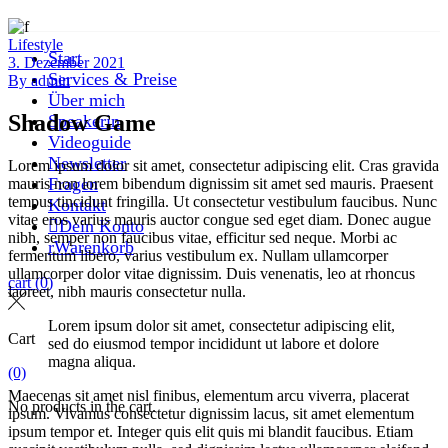
Lifestyle
Start
3. Dezember 2021
Services & Preise
By
admin
Über mich
Shadow Game
Speakerin
Videoguide
Newsletter
Lorem ipsum dolor sit amet, consectetur adipiscing elit. Cras gravida
Fragen
mauris non lorem bibendum dignissim sit amet sed mauris. Praesent
tempus tincidunt fringilla. Ut consectetur vestibulum faucibus. Nunc
Kontakt
vitae eros varius mauris auctor congue sed eget diam. Donec augue
Dein Konto
nibh, semper non faucibus vitae, efficitur sed neque. Morbi ac
Warenkorb
fermentum libero, varius vestibulum ex. Nullam ullamcorper
ullamcorper dolor vitae dignissim. Duis venenatis, leo at rhoncus
cart
(0)
laoreet, nibh mauris consectetur nulla.
Lorem ipsum dolor sit amet, consectetur adipiscing elit,
Cart
sed do eiusmod tempor incididunt ut labore et dolore
magna aliqua.
(0)
Maecenas sit amet nisl finibus, elementum arcu viverra, placerat
No products in the cart.
ipsum. Vivamus consectetur dignissim lacus, sit amet elementum
ipsum tempor et. Integer quis elit quis mi blandit faucibus. Etiam