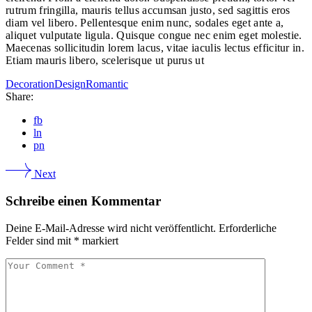
rutrum fringilla, mauris tellus accumsan justo, sed sagittis eros
diam vel libero. Pellentesque enim nunc, sodales eget ante a,
aliquet vulputate ligula. Quisque congue nec enim eget molestie.
Maecenas sollicitudin lorem lacus, vitae iaculis lectus efficitur in.
Etiam mauris libero, scelerisque ut purus ut
Decoration
Design
Romantic
Share:
fb
ln
pn
Next
Schreibe einen Kommentar
Deine E-Mail-Adresse wird nicht veröffentlicht.
Erforderliche
Felder sind mit
*
markiert