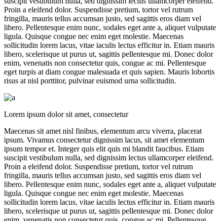
suscipit vestibulum nulla, sed dignissim lectus ullamcorper eleifend.
Proin a eleifend dolor. Suspendisse pretium, tortor vel rutrum
fringilla, mauris tellus accumsan justo, sed sagittis eros diam vel
libero. Pellentesque enim nunc, sodales eget ante a, aliquet vulputate
ligula. Quisque congue nec enim eget molestie. Maecenas
sollicitudin lorem lacus, vitae iaculis lectus efficitur in. Etiam mauris
libero, scelerisque ut purus ut, sagittis pellentesque mi. Donec dolor
enim, venenatis non consectetur quis, congue ac mi. Pellentesque
eget turpis at diam congue malesuada et quis sapien. Mauris lobortis
risus at nisl porttitor, pulvinar euismod urna sollicitudin.
Lorem ipsum dolor sit amet, consectetur
Maecenas sit amet nisl finibus, elementum arcu viverra, placerat
ipsum. Vivamus consectetur dignissim lacus, sit amet elementum
ipsum tempor et. Integer quis elit quis mi blandit faucibus. Etiam
suscipit vestibulum nulla, sed dignissim lectus ullamcorper eleifend.
Proin a eleifend dolor. Suspendisse pretium, tortor vel rutrum
fringilla, mauris tellus accumsan justo, sed sagittis eros diam vel
libero. Pellentesque enim nunc, sodales eget ante a, aliquet vulputate
ligula. Quisque congue nec enim eget molestie. Maecenas
sollicitudin lorem lacus, vitae iaculis lectus efficitur in. Etiam mauris
libero, scelerisque ut purus ut, sagittis pellentesque mi. Donec dolor
enim, venenatis non consectetur quis, congue ac mi. Pellentesque