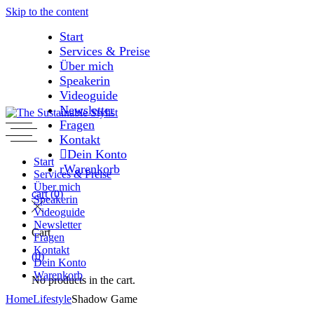
Skip to the content
Start
Services & Preise
Über mich
Speakerin
Videoguide
Newsletter
Fragen
Kontakt
Dein Konto
Start
Warenkorb
Services & Preise
Über mich
cart
(0)
Speakerin
Videoguide
Newsletter
Cart
Fragen
Kontakt
(0)
Dein Konto
Warenkorb
No products in the cart.
Home
Lifestyle
Shadow Game