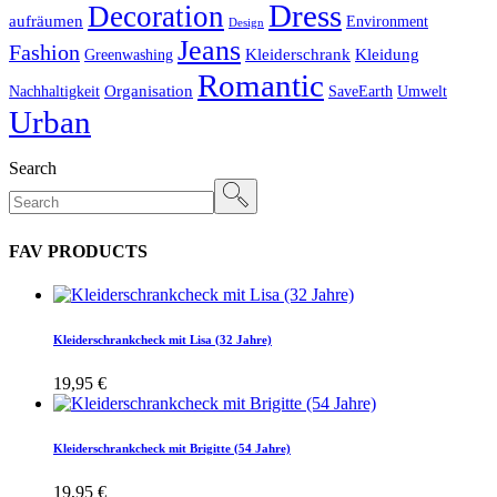
Dress
Decoration
aufräumen
Environment
Design
Jeans
Fashion
Kleiderschrank
Kleidung
Greenwashing
Romantic
Organisation
Nachhaltigkeit
SaveEarth
Umwelt
Urban
Search
FAV PRODUCTS
Kleiderschrankcheck mit Lisa (32 Jahre)
19,95
€
Kleiderschrankcheck mit Brigitte (54 Jahre)
19,95
€