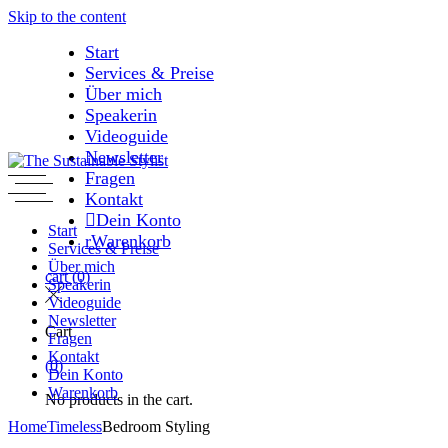
Skip to the content
Start
Services & Preise
Über mich
Speakerin
Videoguide
Newsletter
Fragen
Kontakt
Dein Konto
Start
Warenkorb
Services & Preise
Über mich
cart
(0)
Speakerin
Videoguide
Newsletter
Cart
Fragen
Kontakt
(0)
Dein Konto
Warenkorb
No products in the cart.
Home
Timeless
Bedroom Styling