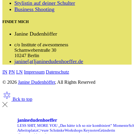
Stylistin auf deiner Schulter
Business Shooting
FINDET MICH
Janine Dudenhöffer
c/o Institute of awesomeness
Scharnweberstraße 30
10247 Berlin
janine[at]janinedudenhoeffer.de
IN
PN
LN
Impressum
Datenschutz
© 2026
Janine Dudenhöffer
, All Rights Reserved
Bck to top
janinedudenhoeffer
LESS SHIT, MORE YOU
„Das hätte ich so nie kombiniert“ Momente
Sch
Arbeitsplatz👉eure Schränke
Workshops Keynotes
Gründerin