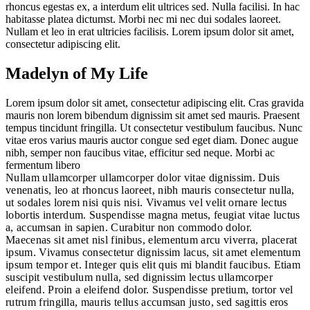
rhoncus egestas ex, a interdum elit ultrices sed. Nulla facilisi. In hac
habitasse platea dictumst. Morbi nec mi nec dui sodales laoreet.
Nullam et leo in erat ultricies facilisis. Lorem ipsum dolor sit amet,
consectetur adipiscing elit.
Madelyn of My Life
Lorem ipsum dolor sit amet, consectetur adipiscing elit. Cras gravida
mauris non lorem bibendum dignissim sit amet sed mauris. Praesent
tempus tincidunt fringilla. Ut consectetur vestibulum faucibus. Nunc
vitae eros varius mauris auctor congue sed eget diam. Donec augue
nibh, semper non faucibus vitae, efficitur sed neque. Morbi ac
fermentum libero
Nullam ullamcorper ullamcorper dolor vitae dignissim. Duis
venenatis, leo at rhoncus laoreet, nibh mauris consectetur nulla,
ut sodales lorem nisi quis nisi. Vivamus vel velit ornare lectus
lobortis interdum. Suspendisse magna metus, feugiat vitae luctus
a, accumsan in sapien. Curabitur non commodo dolor.
Maecenas sit amet nisl finibus, elementum arcu viverra, placerat
ipsum. Vivamus consectetur dignissim lacus, sit amet elementum
ipsum tempor et. Integer quis elit quis mi blandit faucibus. Etiam
suscipit vestibulum nulla, sed dignissim lectus ullamcorper
eleifend. Proin a eleifend dolor. Suspendisse pretium, tortor vel
rutrum fringilla, mauris tellus accumsan justo, sed sagittis eros