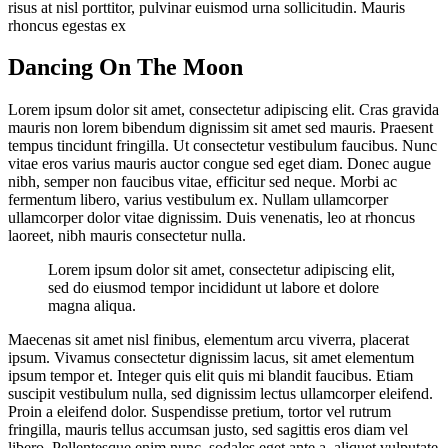
risus at nisl porttitor, pulvinar euismod urna sollicitudin. Mauris
rhoncus egestas ex
Dancing On The Moon
Lorem ipsum dolor sit amet, consectetur adipiscing elit. Cras gravida
mauris non lorem bibendum dignissim sit amet sed mauris. Praesent
tempus tincidunt fringilla. Ut consectetur vestibulum faucibus. Nunc
vitae eros varius mauris auctor congue sed eget diam. Donec augue
nibh, semper non faucibus vitae, efficitur sed neque. Morbi ac
fermentum libero, varius vestibulum ex. Nullam ullamcorper
ullamcorper dolor vitae dignissim. Duis venenatis, leo at rhoncus
laoreet, nibh mauris consectetur nulla.
Lorem ipsum dolor sit amet, consectetur adipiscing elit,
sed do eiusmod tempor incididunt ut labore et dolore
magna aliqua.
Maecenas sit amet nisl finibus, elementum arcu viverra, placerat
ipsum. Vivamus consectetur dignissim lacus, sit amet elementum
ipsum tempor et. Integer quis elit quis mi blandit faucibus. Etiam
suscipit vestibulum nulla, sed dignissim lectus ullamcorper eleifend.
Proin a eleifend dolor. Suspendisse pretium, tortor vel rutrum
fringilla, mauris tellus accumsan justo, sed sagittis eros diam vel
libero. Pellentesque enim nunc, sodales eget ante a, aliquet vulputate