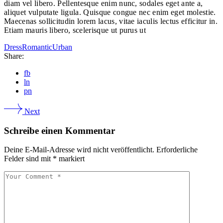
diam vel libero. Pellentesque enim nunc, sodales eget ante a,
aliquet vulputate ligula. Quisque congue nec enim eget molestie.
Maecenas sollicitudin lorem lacus, vitae iaculis lectus efficitur in.
Etiam mauris libero, scelerisque ut purus ut
Dress
Romantic
Urban
Share:
fb
ln
pn
Next
Schreibe einen Kommentar
Deine E-Mail-Adresse wird nicht veröffentlicht.
Erforderliche
Felder sind mit
*
markiert