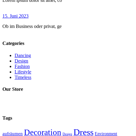
Lorem ipsum dolor sit amet, co
15. Juni 2023
Ob im Business oder privat, ge
Categories
Dancing
Design
Fashion
Lifestyle
Timeless
Our Store
Tags
Dress
Decoration
aufräumen
Environment
Design