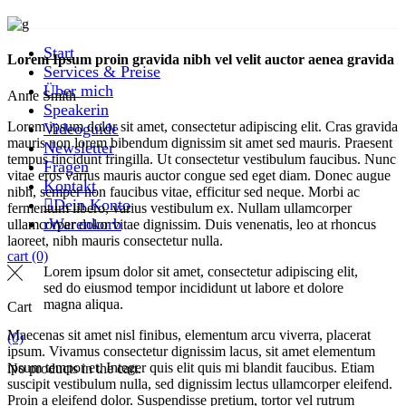
Start
Lorem Ipsum proin gravida nibh vel velit auctor aenea gravida
Services & Preise
Über mich
Anne Smith
Speakerin
Lorem ipsum dolor sit amet, consectetur adipiscing elit. Cras gravida
Videoguide
mauris non lorem bibendum dignissim sit amet sed mauris. Praesent
Newsletter
tempus tincidunt fringilla. Ut consectetur vestibulum faucibus. Nunc
Fragen
vitae eros varius mauris auctor congue sed eget diam. Donec augue
Kontakt
nibh, semper non faucibus vitae, efficitur sed neque. Morbi ac
Dein Konto
fermentum libero, varius vestibulum ex. Nullam ullamcorper
Warenkorb
ullamcorper dolor vitae dignissim. Duis venenatis, leo at rhoncus
laoreet, nibh mauris consectetur nulla.
cart
(0)
Lorem ipsum dolor sit amet, consectetur adipiscing elit,
sed do eiusmod tempor incididunt ut labore et dolore
magna aliqua.
Cart
Maecenas sit amet nisl finibus, elementum arcu viverra, placerat
(0)
ipsum. Vivamus consectetur dignissim lacus, sit amet elementum
ipsum tempor et. Integer quis elit quis mi blandit faucibus. Etiam
No products in the cart.
suscipit vestibulum nulla, sed dignissim lectus ullamcorper eleifend.
Proin a eleifend dolor. Suspendisse pretium, tortor vel rutrum