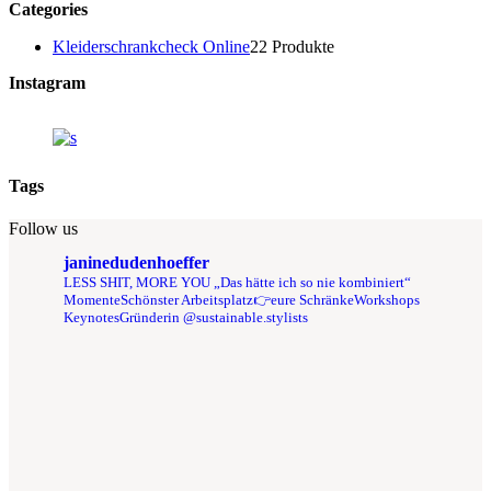
Categories
Kleiderschrankcheck Online
2
2 Produkte
Instagram
Tags
Follow us
janinedudenhoeffer
LESS SHIT, MORE YOU
„Das hätte ich so nie kombiniert“
Momente
Schönster Arbeitsplatz👉eure Schränke
Workshops
Keynotes
Gründerin @sustainable.stylists