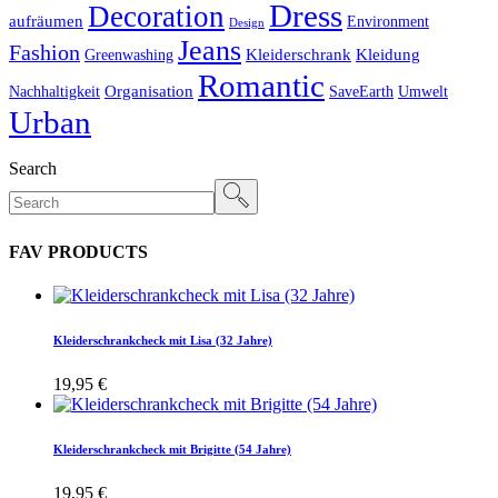
Dress
Decoration
aufräumen
Environment
Design
Jeans
Fashion
Kleiderschrank
Kleidung
Greenwashing
Romantic
Organisation
Nachhaltigkeit
SaveEarth
Umwelt
Urban
Search
FAV PRODUCTS
Kleiderschrankcheck mit Lisa (32 Jahre)
19,95
€
Kleiderschrankcheck mit Brigitte (54 Jahre)
19,95
€