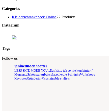
Categories
Kleiderschrankcheck Online
2
2 Produkte
Instagram
Tags
Follow us
janinedudenhoeffer
LESS SHIT, MORE YOU
„Das hätte ich so nie kombiniert“
Momente
Schönster Arbeitsplatz👉eure Schränke
Workshops
Keynotes
Gründerin @sustainable.stylists