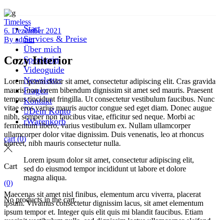
Timeless
Start
6. Dezember 2021
Services & Preise
By
admin
Über mich
Cozy Interior
Speakerin
Videoguide
Newsletter
Lorem ipsum dolor sit amet, consectetur adipiscing elit. Cras gravida
Fragen
mauris non lorem bibendum dignissim sit amet sed mauris. Praesent
tempus tincidunt fringilla. Ut consectetur vestibulum faucibus. Nunc
Kontakt
vitae eros varius mauris auctor congue sed eget diam. Donec augue
Dein Konto
nibh, semper non faucibus vitae, efficitur sed neque. Morbi ac
Warenkorb
fermentum libero, varius vestibulum ex. Nullam ullamcorper
ullamcorper dolor vitae dignissim. Duis venenatis, leo at rhoncus
cart
(0)
laoreet, nibh mauris consectetur nulla.
Lorem ipsum dolor sit amet, consectetur adipiscing elit,
Cart
sed do eiusmod tempor incididunt ut labore et dolore
magna aliqua.
(0)
Maecenas sit amet nisl finibus, elementum arcu viverra, placerat
No products in the cart.
ipsum. Vivamus consectetur dignissim lacus, sit amet elementum
ipsum tempor et. Integer quis elit quis mi blandit faucibus. Etiam