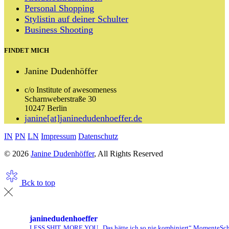
Personal Shopping
Stylistin auf deiner Schulter
Business Shooting
FINDET MICH
Janine Dudenhöffer
c/o Institute of awesomeness
Scharnweberstraße 30
10247 Berlin
janine[at]janinedudenhoeffer.de
IN
PN
LN
Impressum
Datenschutz
© 2026
Janine Dudenhöffer
, All Rights Reserved
Bck to top
janinedudenhoeffer
LESS SHIT, MORE YOU
„Das hätte ich so nie kombiniert“ Momente
Sch