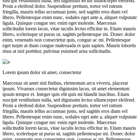
suscipit vestibulum nulla, sed dignissim lectus ullamcorper eleifend.
Proin a eleifend dolor. Suspendisse pretium, tortor vel rutrum
fringilla, mauris tellus accumsan justo, sed sagittis eros diam vel
libero. Pellentesque enim nunc, sodales eget ante a, aliquet vulputate
ligula. Quisque congue nec enim eget molestie. Maecenas
sollicitudin lorem lacus, vitae iaculis lectus efficitur in. Etiam mauris
libero, scelerisque ut purus ut, sagittis pellentesque mi. Donec dolor
enim, venenatis non consectetur quis, congue ac mi. Pellentesque
eget turpis at diam congue malesuada et quis sapien. Mauris lobortis
risus at nisl porttitor, pulvinar euismod urna sollicitudin.
Lorem ipsum dolor sit amet, consectetur
Maecenas sit amet nisl finibus, elementum arcu viverra, placerat
ipsum. Vivamus consectetur dignissim lacus, sit amet elementum
ipsum tempor et. Integer quis elit quis mi blandit faucibus. Etiam
suscipit vestibulum nulla, sed dignissim lectus ullamcorper eleifend.
Proin a eleifend dolor. Suspendisse pretium, tortor vel rutrum
fringilla, mauris tellus accumsan justo, sed sagittis eros diam vel
libero. Pellentesque enim nunc, sodales eget ante a, aliquet vulputate
ligula. Quisque congue nec enim eget molestie. Maecenas
sollicitudin lorem lacus, vitae iaculis lectus efficitur in. Etiam mauris
libero, scelerisque ut purus ut, sagittis pellentesque mi. Donec dolor
enim, venenatis non consectetur quis, congue ac mi. Pellentesque