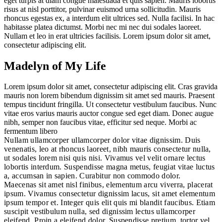
eget turpis at diam congue malesuada et quis sapien. Mauris lobortis
risus at nisl porttitor, pulvinar euismod urna sollicitudin. Mauris
rhoncus egestas ex, a interdum elit ultrices sed. Nulla facilisi. In hac
habitasse platea dictumst. Morbi nec mi nec dui sodales laoreet.
Nullam et leo in erat ultricies facilisis. Lorem ipsum dolor sit amet,
consectetur adipiscing elit.
Madelyn of My Life
Lorem ipsum dolor sit amet, consectetur adipiscing elit. Cras gravida
mauris non lorem bibendum dignissim sit amet sed mauris. Praesent
tempus tincidunt fringilla. Ut consectetur vestibulum faucibus. Nunc
vitae eros varius mauris auctor congue sed eget diam. Donec augue
nibh, semper non faucibus vitae, efficitur sed neque. Morbi ac
fermentum libero
Nullam ullamcorper ullamcorper dolor vitae dignissim. Duis
venenatis, leo at rhoncus laoreet, nibh mauris consectetur nulla,
ut sodales lorem nisi quis nisi. Vivamus vel velit ornare lectus
lobortis interdum. Suspendisse magna metus, feugiat vitae luctus
a, accumsan in sapien. Curabitur non commodo dolor.
Maecenas sit amet nisl finibus, elementum arcu viverra, placerat
ipsum. Vivamus consectetur dignissim lacus, sit amet elementum
ipsum tempor et. Integer quis elit quis mi blandit faucibus. Etiam
suscipit vestibulum nulla, sed dignissim lectus ullamcorper
eleifend. Proin a eleifend dolor. Suspendisse pretium, tortor vel