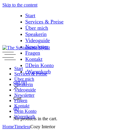
Skip to the content
Start
Services & Preise
Über mich
Speakerin
Videoguide
Newsletter
Fragen
Kontakt
Dein Konto
Start
Warenkorb
Services & Preise
Über mich
cart
(0)
Speakerin
Videoguide
Newsletter
Cart
Fragen
Kontakt
(0)
Dein Konto
Warenkorb
No products in the cart.
Home
Timeless
Cozy Interior