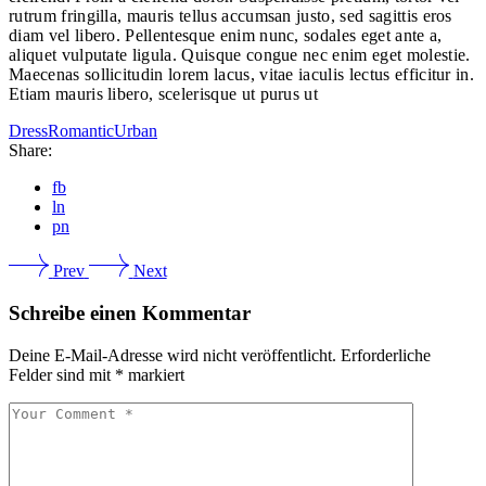
rutrum fringilla, mauris tellus accumsan justo, sed sagittis eros
diam vel libero. Pellentesque enim nunc, sodales eget ante a,
aliquet vulputate ligula. Quisque congue nec enim eget molestie.
Maecenas sollicitudin lorem lacus, vitae iaculis lectus efficitur in.
Etiam mauris libero, scelerisque ut purus ut
Dress
Romantic
Urban
Share:
fb
ln
pn
Prev
Next
Schreibe einen Kommentar
Deine E-Mail-Adresse wird nicht veröffentlicht.
Erforderliche
Felder sind mit
*
markiert