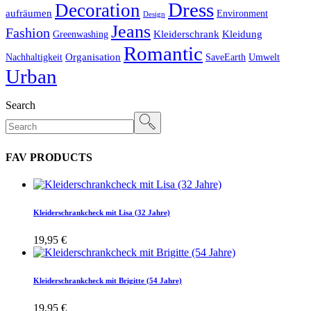
Dress
Decoration
aufräumen
Environment
Design
Jeans
Fashion
Kleiderschrank
Kleidung
Greenwashing
Romantic
Organisation
Nachhaltigkeit
SaveEarth
Umwelt
Urban
Search
FAV PRODUCTS
Kleiderschrankcheck mit Lisa (32 Jahre)
19,95
€
Kleiderschrankcheck mit Brigitte (54 Jahre)
19,95
€