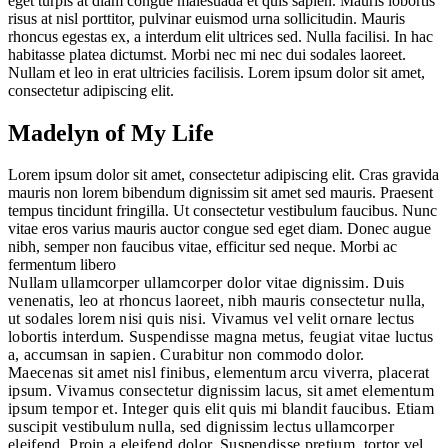
eget turpis at diam congue malesuada et quis sapien. Mauris lobortis
risus at nisl porttitor, pulvinar euismod urna sollicitudin. Mauris
rhoncus egestas ex, a interdum elit ultrices sed. Nulla facilisi. In hac
habitasse platea dictumst. Morbi nec mi nec dui sodales laoreet.
Nullam et leo in erat ultricies facilisis. Lorem ipsum dolor sit amet,
consectetur adipiscing elit.
Madelyn of My Life
Lorem ipsum dolor sit amet, consectetur adipiscing elit. Cras gravida
mauris non lorem bibendum dignissim sit amet sed mauris. Praesent
tempus tincidunt fringilla. Ut consectetur vestibulum faucibus. Nunc
vitae eros varius mauris auctor congue sed eget diam. Donec augue
nibh, semper non faucibus vitae, efficitur sed neque. Morbi ac
fermentum libero
Nullam ullamcorper ullamcorper dolor vitae dignissim. Duis
venenatis, leo at rhoncus laoreet, nibh mauris consectetur nulla,
ut sodales lorem nisi quis nisi. Vivamus vel velit ornare lectus
lobortis interdum. Suspendisse magna metus, feugiat vitae luctus
a, accumsan in sapien. Curabitur non commodo dolor.
Maecenas sit amet nisl finibus, elementum arcu viverra, placerat
ipsum. Vivamus consectetur dignissim lacus, sit amet elementum
ipsum tempor et. Integer quis elit quis mi blandit faucibus. Etiam
suscipit vestibulum nulla, sed dignissim lectus ullamcorper
eleifend. Proin a eleifend dolor. Suspendisse pretium, tortor vel