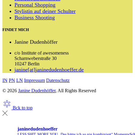
Personal Shopping
Stylistin auf deiner Schulter
Business Shooting
FINDET MICH
Janine Dudenhöffer
c/o Institute of awesomeness
Scharnweberstraße 30
10247 Berlin
janine[at]janinedudenhoeffer.de
IN
PN
LN
Impressum
Datenschutz
© 2026
Janine Dudenhöffer
, All Rights Reserved
Bck to top
janinedudenhoeffer
LESS SHIT, MORE YOU
„Das hätte ich so nie kombiniert“ Momente
Sch