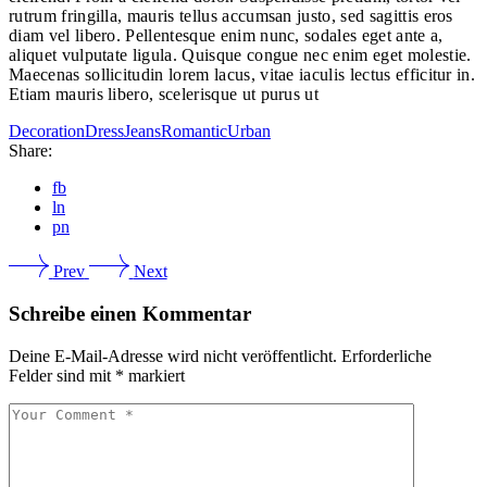
rutrum fringilla, mauris tellus accumsan justo, sed sagittis eros
diam vel libero. Pellentesque enim nunc, sodales eget ante a,
aliquet vulputate ligula. Quisque congue nec enim eget molestie.
Maecenas sollicitudin lorem lacus, vitae iaculis lectus efficitur in.
Etiam mauris libero, scelerisque ut purus ut
Decoration
Dress
Jeans
Romantic
Urban
Share:
fb
ln
pn
Prev
Next
Schreibe einen Kommentar
Deine E-Mail-Adresse wird nicht veröffentlicht.
Erforderliche
Felder sind mit
*
markiert