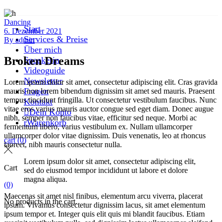
Dancing
Start
6. Dezember 2021
Services & Preise
By
admin
Über mich
Broken Dreams
Speakerin
Videoguide
Newsletter
Lorem ipsum dolor sit amet, consectetur adipiscing elit. Cras gravida
Fragen
mauris non lorem bibendum dignissim sit amet sed mauris. Praesent
tempus tincidunt fringilla. Ut consectetur vestibulum faucibus. Nunc
Kontakt
vitae eros varius mauris auctor congue sed eget diam. Donec augue
Dein Konto
nibh, semper non faucibus vitae, efficitur sed neque. Morbi ac
Warenkorb
fermentum libero, varius vestibulum ex. Nullam ullamcorper
ullamcorper dolor vitae dignissim. Duis venenatis, leo at rhoncus
cart
(0)
laoreet, nibh mauris consectetur nulla.
Lorem ipsum dolor sit amet, consectetur adipiscing elit,
Cart
sed do eiusmod tempor incididunt ut labore et dolore
magna aliqua.
(0)
Maecenas sit amet nisl finibus, elementum arcu viverra, placerat
No products in the cart.
ipsum. Vivamus consectetur dignissim lacus, sit amet elementum
ipsum tempor et. Integer quis elit quis mi blandit faucibus. Etiam