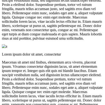
suscipit vestibulum nulla, sed dignissim lectus ullamcorper eleifend.
Proin a eleifend dolor. Suspendisse pretium, tortor vel rutrum
fringilla, mauris tellus accumsan justo, sed sagittis eros diam vel
libero. Pellentesque enim nunc, sodales eget ante a, aliquet vulputate
ligula. Quisque congue nec enim eget molestie. Maecenas
sollicitudin lorem lacus, vitae iaculis lectus efficitur in. Etiam mauris
libero, scelerisque ut purus ut, sagittis pellentesque mi. Donec dolor
enim, venenatis non consectetur quis, congue ac mi. Pellentesque
eget turpis at diam congue malesuada et quis sapien. Mauris lobortis
risus at nisl porttitor, pulvinar euismod urna sollicitudin.
Lorem ipsum dolor sit amet, consectetur
Maecenas sit amet nisl finibus, elementum arcu viverra, placerat
ipsum. Vivamus consectetur dignissim lacus, sit amet elementum
ipsum tempor et. Integer quis elit quis mi blandit faucibus. Etiam
suscipit vestibulum nulla, sed dignissim lectus ullamcorper eleifend.
Proin a eleifend dolor. Suspendisse pretium, tortor vel rutrum
fringilla, mauris tellus accumsan justo, sed sagittis eros diam vel
libero. Pellentesque enim nunc, sodales eget ante a, aliquet vulputate
ligula. Quisque congue nec enim eget molestie. Maecenas
sollicitudin lorem lacus, vitae iaculis lectus efficitur in. Etiam mauris
libero, scelerisque ut purus ut, sagittis pellentesque mi. Donec dolor
enim, venenatis non consectetur quis, congue ac mi. Pellentesque