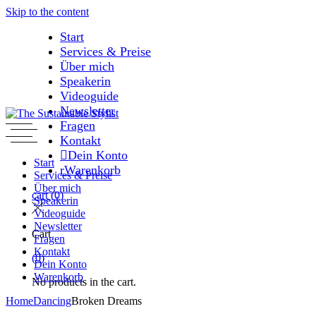
Skip to the content
Start
Services & Preise
Über mich
Speakerin
Videoguide
Newsletter
Fragen
Kontakt
Dein Konto
Start
Warenkorb
Services & Preise
Über mich
cart
(0)
Speakerin
Videoguide
Newsletter
Cart
Fragen
Kontakt
(0)
Dein Konto
Warenkorb
No products in the cart.
Home
Dancing
Broken Dreams