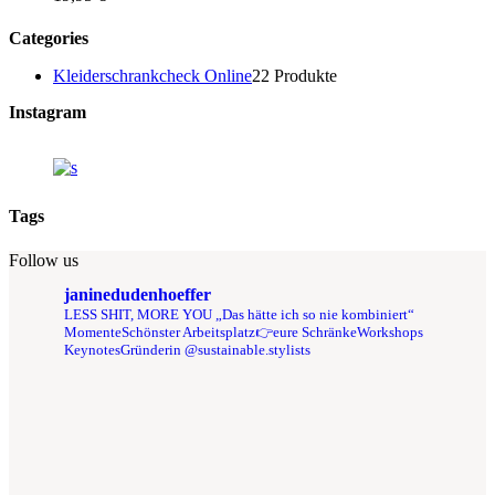
Categories
Kleiderschrankcheck Online
2
2 Produkte
Instagram
Tags
Follow us
janinedudenhoeffer
LESS SHIT, MORE YOU
„Das hätte ich so nie kombiniert“
Momente
Schönster Arbeitsplatz👉eure Schränke
Workshops
Keynotes
Gründerin @sustainable.stylists