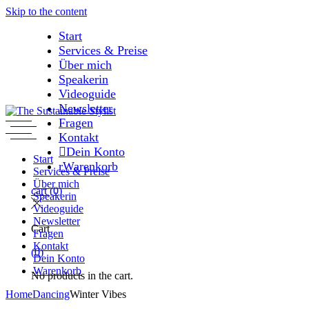
Skip to the content
Start
Services & Preise
Über mich
Speakerin
Videoguide
Newsletter
Fragen
Kontakt
Dein Konto
Start
Warenkorb
Services & Preise
Über mich
cart
(0)
Speakerin
Videoguide
Newsletter
Cart
Fragen
Kontakt
(0)
Dein Konto
Warenkorb
No products in the cart.
Home
Dancing
Winter Vibes