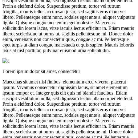
suscipit vestibulum nulla, sed dignissim lectus ullamcorper eleifend.
Proin a eleifend dolor. Suspendisse pretium, tortor vel rutrum
fringilla, mauris tellus accumsan justo, sed sagittis eros diam vel
libero. Pellentesque enim nunc, sodales eget ante a, aliquet vulputate
ligula. Quisque congue nec enim eget molestie. Maecenas
sollicitudin lorem lacus, vitae iaculis lectus efficitur in. Etiam mauris
libero, scelerisque ut purus ut, sagittis pellentesque mi. Donec dolor
enim, venenatis non consectetur quis, congue ac mi. Pellentesque
eget turpis at diam congue malesuada et quis sapien. Mauris lobortis
risus at nisl porttitor, pulvinar euismod urna sollicitudin.
Lorem ipsum dolor sit amet, consectetur
Maecenas sit amet nisl finibus, elementum arcu viverra, placerat
ipsum. Vivamus consectetur dignissim lacus, sit amet elementum
ipsum tempor et. Integer quis elit quis mi blandit faucibus. Etiam
suscipit vestibulum nulla, sed dignissim lectus ullamcorper eleifend.
Proin a eleifend dolor. Suspendisse pretium, tortor vel rutrum
fringilla, mauris tellus accumsan justo, sed sagittis eros diam vel
libero. Pellentesque enim nunc, sodales eget ante a, aliquet vulputate
ligula. Quisque congue nec enim eget molestie. Maecenas
sollicitudin lorem lacus, vitae iaculis lectus efficitur in. Etiam mauris
libero, scelerisque ut purus ut, sagittis pellentesque mi. Donec dolor
enim, venenatis non consectetur quis, congue ac mi. Pellentesque