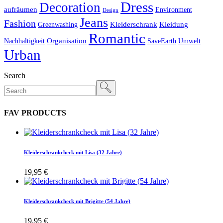
Dress
Decoration
aufräumen
Environment
Design
Jeans
Fashion
Kleiderschrank
Kleidung
Greenwashing
Romantic
Organisation
Nachhaltigkeit
SaveEarth
Umwelt
Urban
Search
FAV PRODUCTS
Kleiderschrankcheck mit Lisa (32 Jahre)
19,95
€
Kleiderschrankcheck mit Brigitte (54 Jahre)
19,95
€