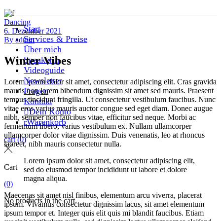
Dancing
Start
6. Dezember 2021
Services & Preise
By
admin
Über mich
Winter Vibes
Speakerin
Videoguide
Newsletter
Lorem ipsum dolor sit amet, consectetur adipiscing elit. Cras gravida
Fragen
mauris non lorem bibendum dignissim sit amet sed mauris. Praesent
tempus tincidunt fringilla. Ut consectetur vestibulum faucibus. Nunc
Kontakt
vitae eros varius mauris auctor congue sed eget diam. Donec augue
Dein Konto
nibh, semper non faucibus vitae, efficitur sed neque. Morbi ac
Warenkorb
fermentum libero, varius vestibulum ex. Nullam ullamcorper
ullamcorper dolor vitae dignissim. Duis venenatis, leo at rhoncus
cart
(0)
laoreet, nibh mauris consectetur nulla.
Lorem ipsum dolor sit amet, consectetur adipiscing elit,
Cart
sed do eiusmod tempor incididunt ut labore et dolore
magna aliqua.
(0)
Maecenas sit amet nisl finibus, elementum arcu viverra, placerat
No products in the cart.
ipsum. Vivamus consectetur dignissim lacus, sit amet elementum
ipsum tempor et. Integer quis elit quis mi blandit faucibus. Etiam