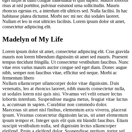
eget turpis at diam congue malesuada et quis sapien. Mauris lobortis
risus at nisl porttitor, pulvinar euismod urna sollicitudin. Mauris
rhoncus egestas ex, a interdum elit ultrices sed. Nulla facilisi. In hac
habitasse platea dictumst. Morbi nec mi nec dui sodales laoreet.
Nullam et leo in erat ultricies facilisis. Lorem ipsum dolor sit amet,
consectetur adipiscing elit.
Madelyn of My Life
Lorem ipsum dolor sit amet, consectetur adipiscing elit. Cras gravida
mauris non lorem bibendum dignissim sit amet sed mauris. Praesent
tempus tincidunt fringilla. Ut consectetur vestibulum faucibus. Nunc
vitae eros varius mauris auctor congue sed eget diam. Donec augue
nibh, semper non faucibus vitae, efficitur sed neque. Morbi ac
fermentum libero
Nullam ullamcorper ullamcorper dolor vitae dignissim. Duis
venenatis, leo at rhoncus laoreet, nibh mauris consectetur nulla,
ut sodales lorem nisi quis nisi. Vivamus vel velit ornare lectus
lobortis interdum. Suspendisse magna metus, feugiat vitae luctus
a, accumsan in sapien. Curabitur non commodo dolor.
Maecenas sit amet nisl finibus, elementum arcu viverra, placerat
ipsum. Vivamus consectetur dignissim lacus, sit amet elementum
ipsum tempor et. Integer quis elit quis mi blandit faucibus. Etiam
suscipit vestibulum nulla, sed dignissim lectus ullamcorper
eleifend. Proin a eleifend dolor. Suspendisse pretium, tortor vel