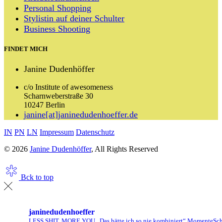
Personal Shopping
Stylistin auf deiner Schulter
Business Shooting
FINDET MICH
Janine Dudenhöffer
c/o Institute of awesomeness
Scharnweberstraße 30
10247 Berlin
janine[at]janinedudenhoeffer.de
IN
PN
LN
Impressum
Datenschutz
© 2026
Janine Dudenhöffer
, All Rights Reserved
Bck to top
janinedudenhoeffer
LESS SHIT, MORE YOU
„Das hätte ich so nie kombiniert“ Momente
Sch