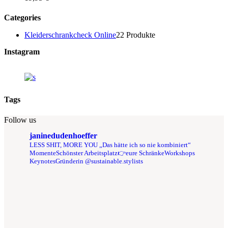
Categories
Kleiderschrankcheck Online
2
2 Produkte
Instagram
Tags
Follow us
janinedudenhoeffer
LESS SHIT, MORE YOU
„Das hätte ich so nie kombiniert“
Momente
Schönster Arbeitsplatz👉eure Schränke
Workshops
Keynotes
Gründerin @sustainable.stylists