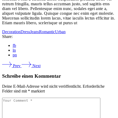
rutrum fringilla, mauris tellus accumsan justo, sed sagittis eros
diam vel libero. Pellentesque enim nunc, sodales eget ante a,
aliquet vulputate ligula. Quisque congue nec enim eget molestie.
Maecenas sollicitudin lorem lacus, vitae iaculis lectus efficitur in.
Etiam mauris libero, scelerisque ut purus ut
Decoration
Dress
Jeans
Romantic
Urban
Share:
fb
ln
pn
Prev
Next
Schreibe einen Kommentar
Deine E-Mail-Adresse wird nicht veröffentlicht.
Erforderliche
Felder sind mit
*
markiert