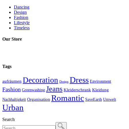
Dancing
Design
Fashion
Lifestyle
Timeless
Our Store
Tags
Dress
Decoration
aufräumen
Environment
Design
Jeans
Fashion
Kleiderschrank
Kleidung
Greenwashing
Romantic
Organisation
Nachhaltigkeit
SaveEarth
Umwelt
Urban
Search