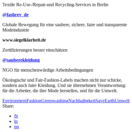
Textile Re-Use-/Repair-und Recycling-Services in Berlin
@fashrev_de
Globale Bewegung für eine saubere, sichere, faire und transparente
Modeindustrie
w
ww.siegelklarheit.de
Zertifizierungen besser einschätzen
@sauberekleidung
NGO für menschenwürdige Arbeitsbedingungen
Ökologische und Fair-Fashion-Labels machen nicht nur schicke,
sondern auch faire Kleidung. Und sie übernehmen Verantwortung:
für die Arbeiter, die ihre Mode herstellen, und für die Umwelt.
Environment
Fashion
Greenwashing
Nachhaltigkeit
SaveEarth
Umwelt
Share:
fb
ln
pn