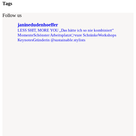
Tags
Follow us
janinedudenhoeffer
LESS SHIT, MORE YOU
„Das hätte ich so nie kombiniert“
Momente
Schönster Arbeitsplatz👉eure Schränke
Workshops
Keynotes
Gründerin @sustainable.stylists