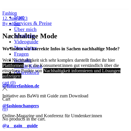
Fashion
Start
12. Juni 2023
Services & Preise
By
admin
Über mich
Nachhaltige Mode
Speakerin
Videoguide
Newsletter
Wo finden wir korrekte Infos in Sachen nachhaltige Mode?
Fragen
Kontakt
Weil Nachhaltigkeit sich sehr komplex darstellt findet ihr hier
Plattformen
vor, die Konsument:innen gut verständlich über die
Dein Konto
einzelnen Punkte von
Nachhaltigkeit informieren und Lösungen
Warenkorb
aufzeigen:
cart
(0)
@futurefashion.de
Initiative aus BaWü mit Guide zum Download
Cart
@fashionchangers
(0)
Online-Magazine und Konferenz für Umdenker:innen
No products in the cart.
@a__gain__guide