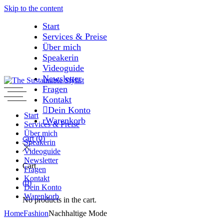
Skip to the content
Start
Services & Preise
Über mich
Speakerin
Videoguide
Newsletter
Fragen
Kontakt
Dein Konto
Start
Warenkorb
Services & Preise
Über mich
cart
(0)
Speakerin
Videoguide
Newsletter
Cart
Fragen
Kontakt
(0)
Dein Konto
Warenkorb
No products in the cart.
Home
Fashion
Nachhaltige Mode