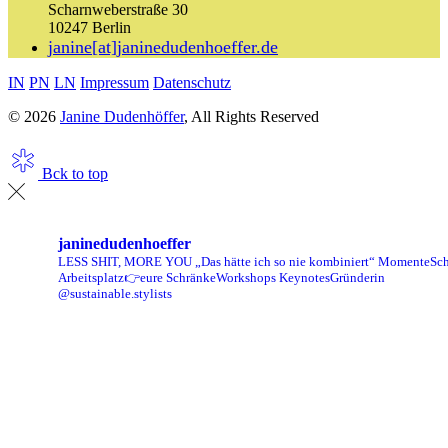
Scharnweberstraße 30
10247 Berlin
janine[at]janinedudenhoeffer.de
IN
PN
LN
Impressum
Datenschutz
© 2026
Janine Dudenhöffer
, All Rights Reserved
Bck to top
janinedudenhoeffer
LESS SHIT, MORE YOU
„Das hätte ich so nie kombiniert“ Momente
Sch
Arbeitsplatz👉eure Schränke
Workshops Keynotes
Gründerin
@sustainable.stylists