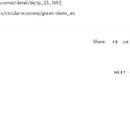
scorner/detail/de/ip_23_1692
cs/circular-economy/green-claims_en
Share:
FB
LN
NEXT