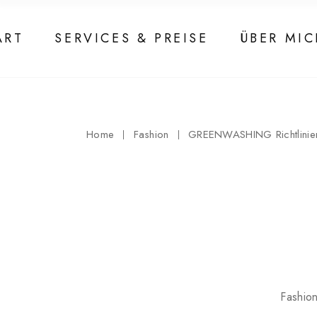
Skip
to
the
ART
SERVICES & PREISE
ÜBER MI
content
Home
Fashion
GREENWASHING Richtlinie
Fashio