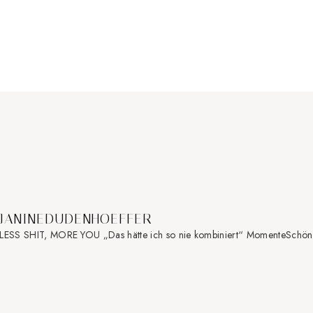
JANINEDUDENHOEFFER
LESS SHIT, MORE YOU
„Das hätte ich so nie kombiniert“ Momente
Schöns