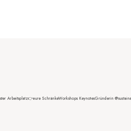
ter Arbeitsplatz👉eure Schränke
Workshops Keynotes
Gründerin @sustainabl