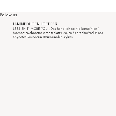
Follow us
JANINEDUDENHOEFFER
LESS SHIT, MORE YOU
„Das hätte ich so nie kombiniert“
Momente
Schönster Arbeitsplatz👉eure Schränke
Workshops
Keynotes
Gründerin @sustainable.stylists