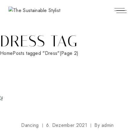
Skip
to
the
content
DRESS TAG
Home
Posts tagged "Dress"
(Page 2)
Dancing
6. Dezember 2021
By
admin