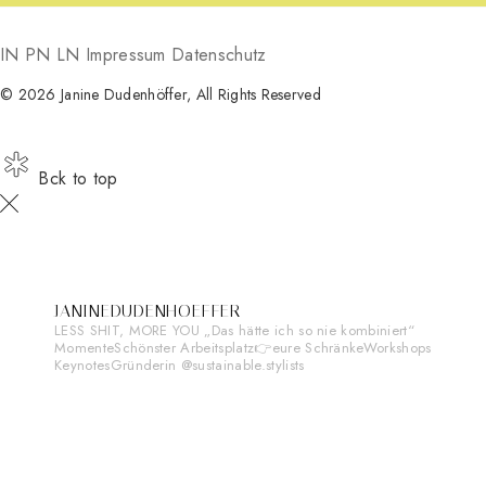
IN
PN
LN
Impressum
Datenschutz
© 2026
Janine Dudenhöffer
, All Rights Reserved
Bck to top
JANINEDUDENHOEFFER
LESS SHIT, MORE YOU
„Das hätte ich so nie kombiniert“
Momente
Schönster Arbeitsplatz👉eure Schränke
Workshops
Keynotes
Gründerin @sustainable.stylists