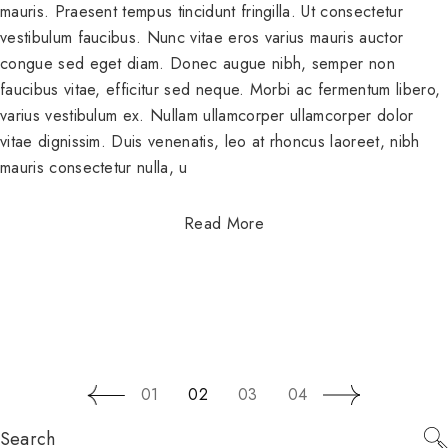
mauris. Praesent tempus tincidunt fringilla. Ut consectetur
vestibulum faucibus. Nunc vitae eros varius mauris auctor
congue sed eget diam. Donec augue nibh, semper non
faucibus vitae, efficitur sed neque. Morbi ac fermentum libero,
varius vestibulum ex. Nullam ullamcorper ullamcorper dolor
vitae dignissim. Duis venenatis, leo at rhoncus laoreet, nibh
mauris consectetur nulla, u
Read More
SEITENNUMMERIERU
01
02
03
04
Search